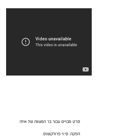
כלקוחות עסקיים אנו רוצים להעניק
לכם סרט תדמית מייצג, שיקלע ויעביר
את המסר ללקוחותיכם בדרך
היצירתית, המעניינת, והמקורית
ביותר.
סרט מבויים עבור בר המצווה של איתי.
הפקה: סי.וי פרודקשנס.