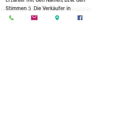
Erzähler mit den Namen, bzw. den
Stimmen :)
Die Verkäufer in
Israel.
Vorbereitung von Playbacks und
Originalmusik, professionelle
Begleitung bei Aufnahmen (auch
für diejenigen, die nur unter der
Dusche singen), Lieder und
Sprecher