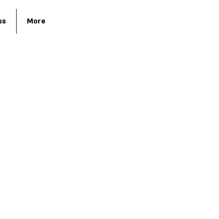
ss
More
Fragen und
Antworten
n