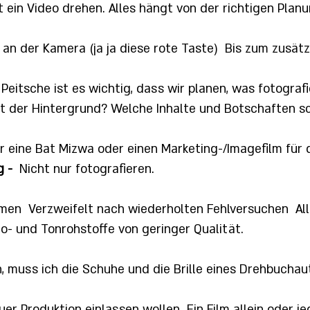
 ein Video drehen. Alles hängt von der richtigen Planu
an der Kamera (ja ja diese rote Taste)
Bis zum zusätz
eitsche ist es wichtig, dass wir planen, was fotografi
t der Hintergrund? Welche Inhalte und Botschaften sc
 wir eine Bat Mizwa oder einen Marketing-/Imagefilm fü
g -
Nicht nur fotografieren.
mmen
Verzweifelt nach wiederholten Fehlversuchen
Al
o- und Tonrohstoffe von geringer Qualität.
n, muss ich die Schuhe und die Brille eines Drehbuchau
euer Produktion einlassen wollen
Ein Film allein oder je