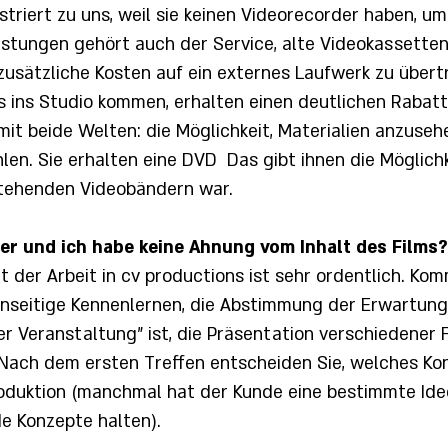
riert zu uns, weil sie keinen Videorecorder haben, um
istungen gehört auch der Service, alte Videokassetten
 zusätzliche Kosten auf ein externes Laufwerk zu über
ns ins Studio kommen, erhalten einen deutlichen Rabatt
it beide Welten: die Möglichkeit, Materialien anzuseh
len. Sie erhalten eine DVD
Das gibt ihnen die Möglichk
stehenden Videobändern war.
her und ich habe keine Ahnung vom Inhalt des Films?
t der Arbeit in cv productions ist sehr ordentlich. Ko
enseitige Kennenlernen, die Abstimmung der Erwartunge
r Veranstaltung" ist, die Präsentation verschiedener F
 Nach dem ersten Treffen entscheiden Sie, welches Ko
oduktion (manchmal hat der Kunde eine bestimmte Idee 
e Konzepte halten).