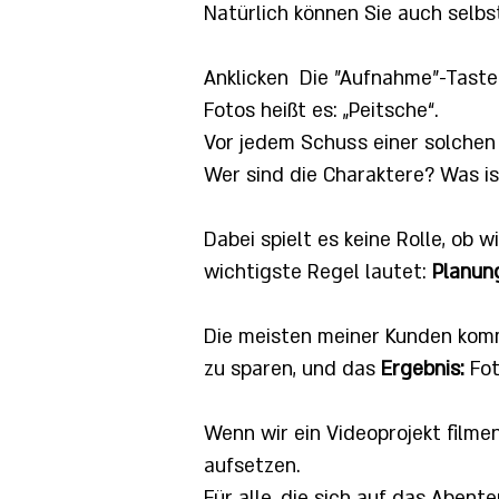
Natürlich können Sie auch selbst
Anklicken
Die "Aufnahme"-Taste 
Fotos heißt es: „Peitsche“.
Vor jedem Schuss einer solchen P
Wer sind die Charaktere?
Was is
Dabei spielt es keine Rolle, ob
wichtigste Regel lautet:
Planun
Die meisten meiner Kunden ko
zu sparen, und das
Ergebnis:
Fot
Wenn wir ein Videoprojekt filme
aufsetzen.
Für alle, die sich auf das Abent