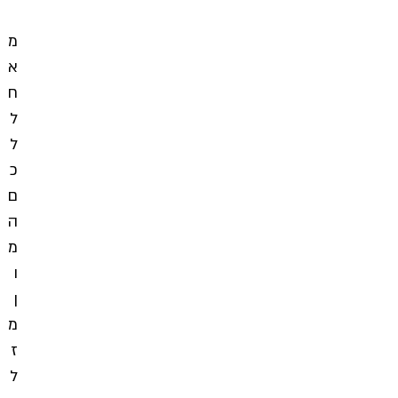
מ
א
ח
ל
ל
כ
ם
ה
מ
ו
ן
מ
ז
ל