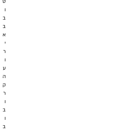
ט
ו
ב
ב
א
י
ר
ו
ע
ה
ק
ר
ו
ב
ו
ב