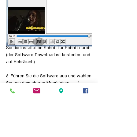
5. Nachdem die Software auf Ihren
Computer heruntergeladen wurde, führen
Sie die Installation Schritt für Schritt durch
(der Software-Download ist kostenlos und
auf Hebräisch).
6. Führen Sie die Software aus und wählen
Sie aus dem oberen Menü: View -----)
Playlist.
7. Klicken Sie im Playlist-Fenster mit der
rechten Maustaste und wählen Sie Datei
hinzufügen
8. Wählen Sie auf Ihrem Computer die