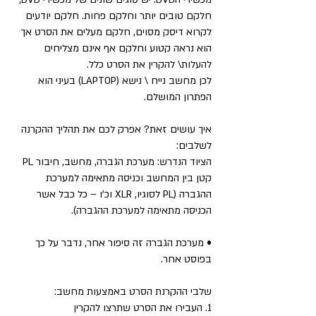
חלקם טובים יותר וחלקם פחות. חלקם יודעים
לקרוא דיסק מסוים, חלקם מעלים את הסרט אך
הוא נראה קטוע וחלקם אף אינם מצליחים
להעלות\ להקרין את הסרט כלל.
לכן מחשב נייח \ נישא (LAPTOP) בעיני הוא
הפתרון המושלם.
איך עושים זאת? אפרק לכם את תהליך ההקרנה
לשלבים:
הציוד הנדרש: מערכת הגברה, מחשב, חיבור PL
קטן בין המחשב וכניסה מתאימה למערכת
ההגברה (PL לסוגיו, XLR וכ'ו – כל כבל אשר
הכניסה מתאימה למערכת ההגברה).
• מערכת הגברה זה סיפור אחר, נדבר על כך
בפוסט אחר.
שלבי ההקרנת הסרט באמצעות מחשב:
1. העבירו את הסרט שתרצו להקרין