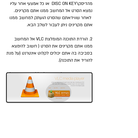
מהדיסק\DISC ON KEY או כל אמצעי אחר עליו
נמצא הסרט אל המחשב ממנו אתם מקרינים.
לאחר שווידאתם שהסרט הועתק למחשב ממנו
אתם מקרינים ניתן לעבור לשלב הבא.
2. הורדת התוכנה המומלצת VLC אל המחשב
ממנו אתם מקרינים את הסרט ( חשוב להימצא
בסביבה בה אתם יכולים לקלוט אינטרנט (על מנת
להוריד את התוכנה).
3. הכנסו לאתר:
http://www.videolan.org/vlc
4. לחצו על כפתור ההורדה הכתום "הורדת VLC"