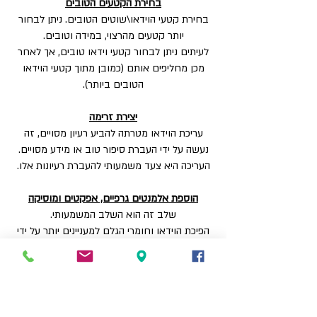
בחירת הקטעים הטובים
בחירת קטעי הוידאו\שוטים הטובים. ניתן לבחור
יותר קטעים מהרצוי, במידה וטובים.
לעיתים ניתן לבחור קטעי וידאו טובים, אך לאחר
מכן מחליפים אותם (כמובן מתוך קטעי הוידאו
הטובים ביותר).
יצירת זרימה
עריכת הוידאו מטרתה להביע רעיון מסויים, זה
נעשה על ידי העברת סיפור טוב או מידע מסויים.
העריכה היא צעד משמעותי להעברת רעיונות אלו.
הוספת אלמנטים גרפיים, אפקטים ומוסיקה
שלב זה הוא השלב המשמעותי.
הפיכת הוידאו וחומרי הגלם למעניינים יותר על ידי
הוספת אפקט, מוסיקה וקצב מעניין.
שינוי קצב, סגנון ואווירה.
עורך וידאו טוב ידע לייצר את הסגנון הנכון
והמתאים, הקצב והאווירה של הסרט.