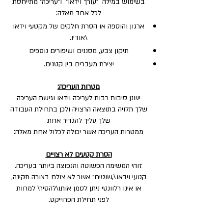
בשימוש במילה ״עורך וידאו״ ו״עריכה״ מתייחסת
לכל אחד מאלה:
ארגון והוספה או הסרת חלקים של מקטעי וידאו
\אודיו.
תיקון צבע, מסננים ושיפורים נוספים
יצירת מעברים בין קטנים.
מטרות העריכה:
ישנן סיבות רבות לעריכה וידאו וגישת העריכה
שלך תלויה בתוצאה הרצויה ולכן בתחילת העבודה
שלך עליך להגדיר אחת
ממטרות העריכה אשר יכולה לכלול אחת מאלה:
הסרת קטעים לא רצויים
זוהי המשימה הפשוטה והנפוצה ביותר בעריכה.
קטעי וידאו\,שוטים״ אשר לא צולם בצורה תקינה,
או אינו רלוונטי ניתן לסמן אותו\להסיר\ למחות
לפני תחילת הפרוייקט.