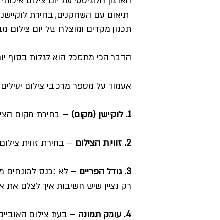
הארגון הלוגיסטי של יום צילום איכותי
תיאום עם השחקנים, בחירת לוקיישנים
תכנון מקדים ומוצלח של יום צילום מב
הדבר הכי מתסכל הוא לגלות בסוף יום
אעמוד על מספר מרכיבי צילום יעילים 
1. לוקיישן (מקום)
– בחירת מקום הציל
2. זוויות הצילום
– בחירת זווית צילו
3. גודל הפריים
– לא נכנס למונחים מקצועיים.  C.U
רק נציין שיש חשיבות איך לצלם את או
4. עומק תמונה
– בעת צילום האובייקט