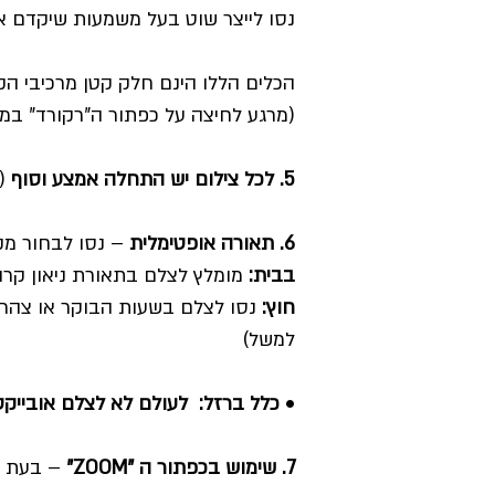
נסו לייצר שוט בעל משמעות שיקדם א
הכלים הללו הינם חלק קטן מרכיבי הק
(מרגע לחיצה על כפתור ה"רקורד" במ
5. לכל צילום יש התחלה אמצע וסוף
(כ
6. תאורה אופטימלית
– נסו לבחור מק
בבית:
מומלץ לצלם בתאורת ניאון קרה
חוץ:
נסו לצלם בשעות הבוקר או צהריי
למשל)
•
כלל ברזל: לעולם לא לצלם אובייק
7. שימוש בכפתור ה "ZOOM"
– בעת ציל